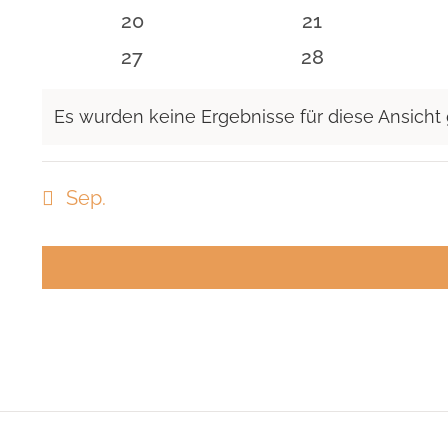
Veranstaltungen
Veranstaltunge
0
0
20
21
Veranstaltungen
Veranstaltunge
0
0
27
28
Veranstaltungen
Veranstaltunge
Es wurden keine Ergebnisse für diese Ansicht
Hinweis
Sep.