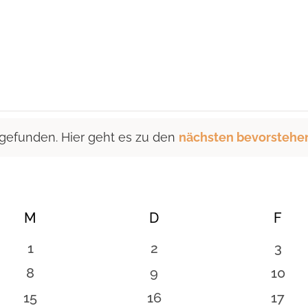
 gefunden. Hier geht es zu den
nächsten bevorstehe
M
MITTWOCH
D
DONNERSTAG
F
FRE
0
0
0
1
2
3
n
Veranstaltungen
Veranstaltungen
Vera
0
0
0
8
9
10
en
Veranstaltungen
Veranstaltungen
Veran
0
0
0
15
16
17