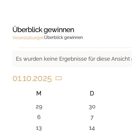
Überblick gewinnen
Überblick gewinnen
Veranstaltungen
Veranstaltungen
Es wurden keine Ergebnisse für diese Ansicht
Hinweis
01.10.2025
Datum
Kalender
M
MONTAG
D
DIENSTAG
wählen.
von
0
0
29
30
Veranstaltungen
Veranstaltungen
Veranstaltunge
0
0
6
7
Veranstaltungen
Veranstaltung
0
0
13
14