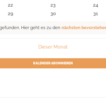
n
Veranstaltungen
Veranstaltungen
Veran
0
0
0
22
23
24
n
Veranstaltungen
Veranstaltungen
Veran
0
0
0
29
30
31
n
Veranstaltungen
Veranstaltungen
Veran
 gefunden. Hier geht es zu den
nächsten bevorstehe
Dieser Monat
KALENDER ABONNIEREN