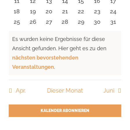
0
0
0
0
0
0
0
11
12
13
14
15
16
17
Veranstaltungen
Veranstaltungen
Veranstaltungen
Veranstaltungen
Veranstaltungen
Veranstaltu
Verans
0
0
0
0
0
0
0
18
19
20
21
22
23
24
Veranstaltungen
Veranstaltungen
Veranstaltungen
Veranstaltungen
Veranstaltungen
Veranstaltun
Verans
0
0
0
0
0
0
0
25
26
27
28
29
30
31
Veranstaltungen
Veranstaltungen
Veranstaltungen
Veranstaltungen
Veranstaltungen
Veranstaltun
Verans
Es wurden keine Ergebnisse für diese
Ansicht gefunden. Hier geht es zu den
Hinweis
nächsten bevorstehenden
Veranstaltungen
.
Apr.
Dieser Monat
Juni
KALENDER ABONNIEREN