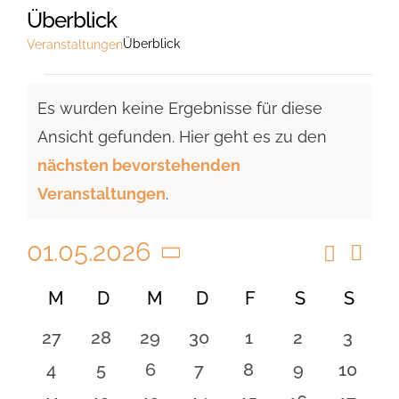
Überblick
Überblick
Veranstaltungen
Veranstaltungen
Es wurden keine Ergebnisse für diese
Ansicht gefunden. Hier geht es zu den
Hinweis
nächsten bevorstehenden
Veranstaltungen
.
01.05.2026
Suche
Vera
Veranst
Monat
Ansi
Datum
Suche
Kalender
M
MONTAG
D
DIENSTAG
M
MITTWOCH
D
DONNERSTAG
F
FREITAG
S
SAMSTAG
S
SON
Navi
wählen.
und
von
0
0
0
0
0
0
0
27
28
29
30
1
2
3
Ansicht
Veranstaltungen
Veranstaltungen
Veranstaltungen
Veranstaltungen
Veranstaltungen
Veranstaltungen
Veranstaltu
Verans
0
0
0
0
0
0
0
4
5
6
7
8
9
10
Navigat
Veranstaltungen
Veranstaltungen
Veranstaltungen
Veranstaltungen
Veranstaltungen
Veranstaltu
Verans