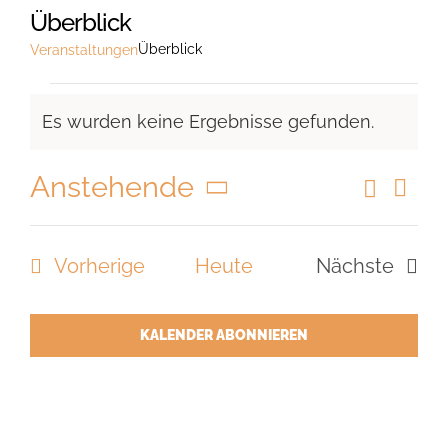
Überblick
Überblick
Veranstaltungen
Veranstaltungen
Es wurden keine Ergebnisse gefunden.
Hinweis
Anstehende
Suche
Vera
Veranst
Liste
Ansi
Datum
Suche
Navi
wählen.
Veranstaltungen
Vorherige
Heute
Nächste
und
Veranstal
Ansicht
Navigat
KALENDER ABONNIEREN