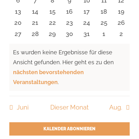
0
0
0
0
0
0
0
6
7
8
9
10
11
12
Navigat
Veranstaltungen
Veranstaltungen
Veranstaltungen
Veranstaltungen
Veranstaltungen
Veranstaltu
Verans
0
0
0
0
0
0
0
13
14
15
16
17
18
19
Veranstaltungen
Veranstaltungen
Veranstaltungen
Veranstaltungen
Veranstaltungen
Veranstaltu
Verans
0
0
0
0
0
0
0
20
21
22
23
24
25
26
Veranstaltungen
Veranstaltungen
Veranstaltungen
Veranstaltungen
Veranstaltungen
Veranstaltun
Verans
0
0
0
0
0
0
0
27
28
29
30
31
1
2
Veranstaltungen
Veranstaltungen
Veranstaltungen
Veranstaltungen
Veranstaltungen
Veranstaltu
Verans
Es wurden keine Ergebnisse für diese
Ansicht gefunden. Hier geht es zu den
Hinweis
nächsten bevorstehenden
Veranstaltungen
.
Juni
Dieser Monat
Aug.
KALENDER ABONNIEREN