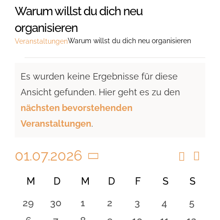
Warum willst du dich neu
organisieren
Warum willst du dich neu organisieren
Veranstaltungen
Veranstaltungen
Es wurden keine Ergebnisse für diese
Ansicht gefunden. Hier geht es zu den
Hinweis
nächsten bevorstehenden
Veranstaltungen
.
01.07.2026
Suche
Vera
Veranst
Monat
Ansi
Datum
Suche
Kalender
M
MONTAG
D
DIENSTAG
M
MITTWOCH
D
DONNERSTAG
F
FREITAG
S
SAMSTAG
S
SON
Navi
wählen.
und
von
0
0
0
0
0
0
0
29
30
1
2
3
4
5
Ansicht
Veranstaltungen
Veranstaltungen
Veranstaltungen
Veranstaltungen
Veranstaltungen
Veranstaltungen
Veranstaltu
Verans