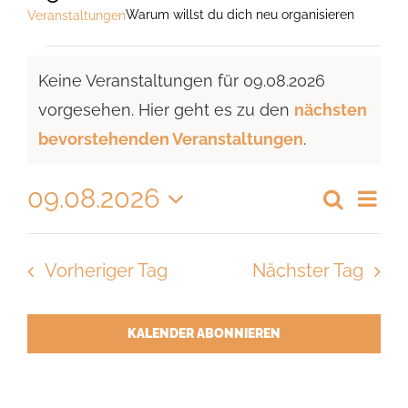
Warum willst du dich neu organisieren
Veranstaltungen
Veranstaltungen
Keine Veranstaltungen für 09.08.2026
für
vorgesehen. Hier geht es zu den
nächsten
09.08.2026
Hinweis
bevorstehenden Veranstaltungen
.
09.08.2026
Vera
Suche
Veransta
Tag
Ansi
Datum
Suche
Navi
wählen.
Vorheriger Tag
Nächster Tag
und
Ansichte
Navigati
KALENDER ABONNIEREN