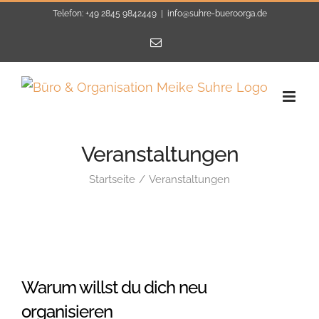
Zum
Telefon: +49 2845 9842449
|
info@suhre-bueroorga.de
Inhalt
E-
Mail
springen
Veranstaltungen
Startseite
Veranstaltungen
Warum willst du dich neu
organisieren