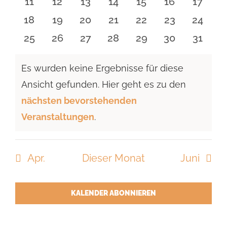
0
0
0
0
0
0
0
11
12
13
14
15
16
17
Veranstaltungen
Veranstaltungen
Veranstaltungen
Veranstaltungen
Veranstaltungen
Veranstaltu
Verans
0
0
0
0
0
0
0
18
19
20
21
22
23
24
Veranstaltungen
Veranstaltungen
Veranstaltungen
Veranstaltungen
Veranstaltungen
Veranstaltun
Verans
0
0
0
0
0
0
0
25
26
27
28
29
30
31
Veranstaltungen
Veranstaltungen
Veranstaltungen
Veranstaltungen
Veranstaltungen
Veranstaltun
Verans
Es wurden keine Ergebnisse für diese
Ansicht gefunden. Hier geht es zu den
Hinweis
nächsten bevorstehenden
Veranstaltungen
.
Apr.
Dieser Monat
Juni
KALENDER ABONNIEREN