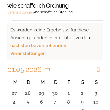
wie schaffe ich Ordnung
wie schaffe ich Ordnung
Veranstaltungen
Veranstaltungen
Es wurden keine Ergebnisse für diese
Ansicht gefunden. Hier geht es zu den
Hinweis
nächsten bevorstehenden
Veranstaltungen
.
01.05.2026
Suche
Vera
Veranst
Monat
Ansi
Datum
Suche
Kalender
M
MONTAG
D
DIENSTAG
M
MITTWOCH
D
DONNERSTAG
F
FREITAG
S
SAMSTAG
S
SON
Navi
wählen.
und
von
0
0
0
0
0
0
0
27
28
29
30
1
2
3
Ansicht
Veranstaltungen
Veranstaltungen
Veranstaltungen
Veranstaltungen
Veranstaltungen
Veranstaltungen
Veranstaltu
Verans
0
0
0
0
0
0
0
4
5
6
7
8
9
10
Navigat
Veranstaltungen
Veranstaltungen
Veranstaltungen
Veranstaltungen
Veranstaltungen
Veranstaltu
Verans