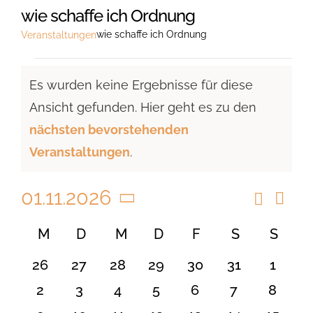
wie schaffe ich Ordnung
wie schaffe ich Ordnung
Veranstaltungen
Veranstaltungen
Es wurden keine Ergebnisse für diese
Ansicht gefunden. Hier geht es zu den
Hinweis
nächsten bevorstehenden
Veranstaltungen
.
01.11.2026
Suche
Vera
Veranst
Monat
Ansi
Datum
Suche
Kalender
M
MONTAG
D
DIENSTAG
M
MITTWOCH
D
DONNERSTAG
F
FREITAG
S
SAMSTAG
S
SON
Navi
wählen.
und
von
0
0
0
0
0
0
0
26
27
28
29
30
31
1
Ansicht
Veranstaltungen
Veranstaltungen
Veranstaltungen
Veranstaltungen
Veranstaltungen
Veranstaltungen
Veranstaltu
Verans
0
0
0
0
0
0
0
2
3
4
5
6
7
8
Navigat
Veranstaltungen
Veranstaltungen
Veranstaltungen
Veranstaltungen
Veranstaltungen
Veranstaltu
Verans