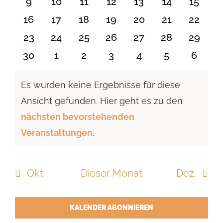
0
0
0
0
0
0
0
9
10
11
12
13
14
15
Veranstaltungen
Veranstaltungen
Veranstaltungen
Veranstaltungen
Veranstaltungen
Veranstaltu
Verans
0
0
0
0
0
0
0
16
17
18
19
20
21
22
Veranstaltungen
Veranstaltungen
Veranstaltungen
Veranstaltungen
Veranstaltungen
Veranstaltu
Verans
0
0
0
0
0
0
0
23
24
25
26
27
28
29
Veranstaltungen
Veranstaltungen
Veranstaltungen
Veranstaltungen
Veranstaltungen
Veranstaltun
Verans
0
0
0
0
0
0
0
30
1
2
3
4
5
6
Veranstaltungen
Veranstaltungen
Veranstaltungen
Veranstaltungen
Veranstaltungen
Veranstaltu
Verans
Es wurden keine Ergebnisse für diese
Ansicht gefunden. Hier geht es zu den
Hinweis
nächsten bevorstehenden
Veranstaltungen
.
Okt.
Dieser Monat
Dez.
KALENDER ABONNIEREN