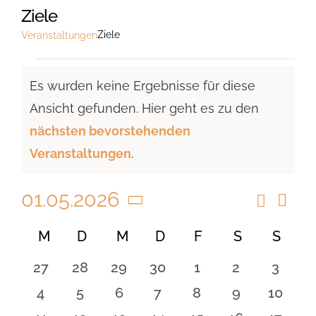
Ziele
Ziele
Veranstaltungen
Veranstaltungen
Es wurden keine Ergebnisse für diese
Ansicht gefunden. Hier geht es zu den
Hinweis
nächsten bevorstehenden
Veranstaltungen
.
01.05.2026
Suche
Vera
Veranst
Monat
Ansi
Datum
Suche
Kalender
M
MONTAG
D
DIENSTAG
M
MITTWOCH
D
DONNERSTAG
F
FREITAG
S
SAMSTAG
S
SON
Navi
wählen.
und
von
0
0
0
0
0
0
0
27
28
29
30
1
2
3
Ansicht
Veranstaltungen
Veranstaltungen
Veranstaltungen
Veranstaltungen
Veranstaltungen
Veranstaltungen
Veranstaltu
Verans
0
0
0
0
0
0
0
4
5
6
7
8
9
10
Navigat
Veranstaltungen
Veranstaltungen
Veranstaltungen
Veranstaltungen
Veranstaltungen
Veranstaltu
Verans