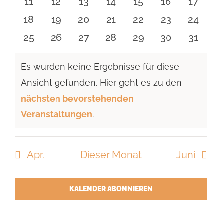
0
0
0
0
0
0
0
11
12
13
14
15
16
17
Veranstaltungen
Veranstaltungen
Veranstaltungen
Veranstaltungen
Veranstaltungen
Veranstaltu
Verans
0
0
0
0
0
0
0
18
19
20
21
22
23
24
Veranstaltungen
Veranstaltungen
Veranstaltungen
Veranstaltungen
Veranstaltungen
Veranstaltun
Verans
0
0
0
0
0
0
0
25
26
27
28
29
30
31
Veranstaltungen
Veranstaltungen
Veranstaltungen
Veranstaltungen
Veranstaltungen
Veranstaltun
Verans
Es wurden keine Ergebnisse für diese
Ansicht gefunden. Hier geht es zu den
Hinweis
nächsten bevorstehenden
Veranstaltungen
.
Apr.
Dieser Monat
Juni
KALENDER ABONNIEREN