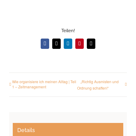
Teilen!
Facebook
X
LinkedIn
Pinterest
E-
Mail
Wie organisiere ich meinen Alltag | Teil
„Richtig Ausmisten und
1 – Zeitmanagement
Ordnung schaffen!“
Details