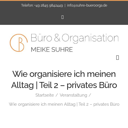
Zum
Telefon: +49 2845 9842449
|
info@suhre-bueroorga.de
Inhalt
E-
Mail
springen
Wie organisiere ich meinen
Alltag | Teil 2 – privates Büro
Startseite
Veranstaltung
Wie organisiere ich meinen Alltag | Teil 2 – privates Büro