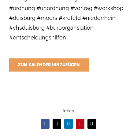
#ordnung #unordnung #vortrag #workshop
#duisburg #moers #krefeld #niederrhein
#vhsduisburg #büroorgansiation
#entscheidungshilfen
ZUM KALENDER HINZUFÜGEN
Teilen!
Facebook
X
LinkedIn
Pinterest
E-
Mail