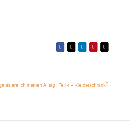
Facebook
X
LinkedIn
Pinterest
E-
Mail
ganisiere ich meinen Alltag | Teil 4 – Kleiderschrank