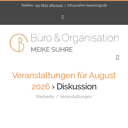
Zum
Telefon: +49 2845 9842449
|
info@suhre-bueroorga.de
Inhalt
E-
Mail
springen
Veranstaltungen für August
2026
› Diskussion
Startseite
Veranstaltungen