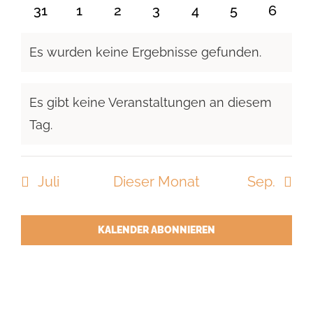
Veranstaltungen
Veranstaltungen
Veranstaltungen
Veranstaltungen
Veranstaltungen
Veranstaltun
Verans
0
0
0
0
0
0
0
31
1
2
3
4
5
6
Veranstaltungen
Veranstaltungen
Veranstaltungen
Veranstaltungen
Veranstaltungen
Veranstaltu
Verans
Es wurden keine Ergebnisse gefunden.
Hinweis
Es gibt keine Veranstaltungen an diesem
Hinweis
Tag.
Juli
Dieser Monat
Sep.
KALENDER ABONNIEREN