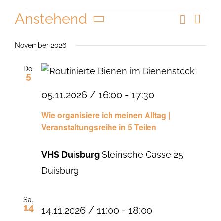
Veranstaltungen
Anstehend
Suche
Vera
Veranst
Liste
Ansi
Datum
Suche
Navi
wählen.
November 2026
und
Do.
Ansicht
5
Navigat
05.11.2026 / 16:00
-
17:30
Wie organisiere ich meinen Alltag |
Veranstaltungsreihe in 5 Teilen
VHS Duisburg
Steinsche Gasse 25,
Duisburg
Sa.
14
14.11.2026 / 11:00
-
18:00