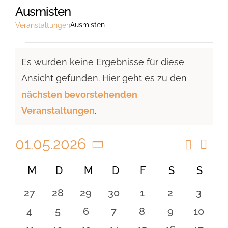
Ausmisten
Ausmisten
Veranstaltungen
Veranstaltungen
Es wurden keine Ergebnisse für diese
Ansicht gefunden. Hier geht es zu den
Hinweis
nächsten bevorstehenden
Veranstaltungen
.
01.05.2026
Suche
Vera
Veranst
Monat
Ansi
Datum
Suche
Kalender
M
MONTAG
D
DIENSTAG
M
MITTWOCH
D
DONNERSTAG
F
FREITAG
S
SAMSTAG
S
SON
Navi
wählen.
und
von
0
0
0
0
0
0
0
27
28
29
30
1
2
3
Ansicht
Veranstaltungen
Veranstaltungen
Veranstaltungen
Veranstaltungen
Veranstaltungen
Veranstaltungen
Veranstaltu
Verans
0
0
0
0
0
0
0
4
5
6
7
8
9
10
Navigat
Veranstaltungen
Veranstaltungen
Veranstaltungen
Veranstaltungen
Veranstaltungen
Veranstaltu
Verans