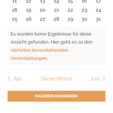
0
0
0
0
0
0
0
11
12
13
14
15
16
17
Veranstaltungen
Veranstaltungen
Veranstaltungen
Veranstaltungen
Veranstaltungen
Veranstaltu
Verans
0
0
0
0
0
0
0
18
19
20
21
22
23
24
Veranstaltungen
Veranstaltungen
Veranstaltungen
Veranstaltungen
Veranstaltungen
Veranstaltun
Verans
0
0
0
0
0
0
0
25
26
27
28
29
30
31
Veranstaltungen
Veranstaltungen
Veranstaltungen
Veranstaltungen
Veranstaltungen
Veranstaltun
Verans
Es wurden keine Ergebnisse für diese
Ansicht gefunden. Hier geht es zu den
Hinweis
nächsten bevorstehenden
Veranstaltungen
.
Apr.
Dieser Monat
Juni
KALENDER ABONNIEREN