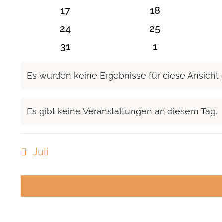
Veranstaltungen
Veranstaltunge
0
0
17
18
Veranstaltungen
Veranstaltunge
0
0
24
25
Veranstaltungen
Veranstaltunge
0
0
31
1
Veranstaltungen
Veranstaltung
Es wurden keine Ergebnisse für diese Ansicht
Hinweis
Es gibt keine Veranstaltungen an diesem Tag.
Hinweis
Juli