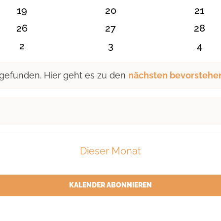
n
Veranstaltungen
Veranstaltungen
Veran
0
0
0
19
20
21
n
Veranstaltungen
Veranstaltungen
Veran
0
0
0
26
27
28
n
Veranstaltungen
Veranstaltungen
Veran
0
0
0
2
3
4
en
Veranstaltungen
Veranstaltungen
Vera
 gefunden. Hier geht es zu den
nächsten bevorstehe
Dieser Monat
KALENDER ABONNIEREN