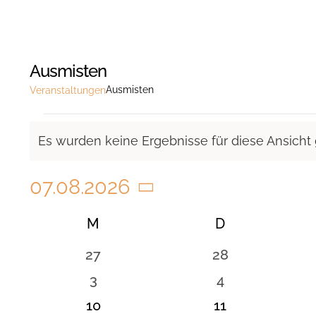
Ausmisten
Ausmisten
Veranstaltungen
Veranstaltungen
Es wurden keine Ergebnisse für diese Ansicht
Hinweis
07.08.2026
Datum
Kalender
M
MONTAG
D
DIENSTAG
wählen.
von
0
0
27
28
Veranstaltungen
Veranstaltungen
Veranstaltunge
0
0
3
4
Veranstaltungen
Veranstaltung
0
0
10
11