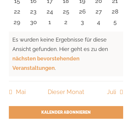
0
0
0
0
0
0
0
15
16
17
18
19
20
21
Veranstaltungen
Veranstaltungen
Veranstaltungen
Veranstaltungen
Veranstaltungen
Veranstaltun
Verans
0
0
0
0
0
0
0
22
23
24
25
26
27
28
Veranstaltungen
Veranstaltungen
Veranstaltungen
Veranstaltungen
Veranstaltungen
Veranstaltun
Verans
0
0
0
0
0
0
0
29
30
1
2
3
4
5
Veranstaltungen
Veranstaltungen
Veranstaltungen
Veranstaltungen
Veranstaltungen
Veranstaltu
Verans
Es wurden keine Ergebnisse für diese
Ansicht gefunden. Hier geht es zu den
Hinweis
nächsten bevorstehenden
Veranstaltungen
.
Mai
Dieser Monat
Juli
KALENDER ABONNIEREN