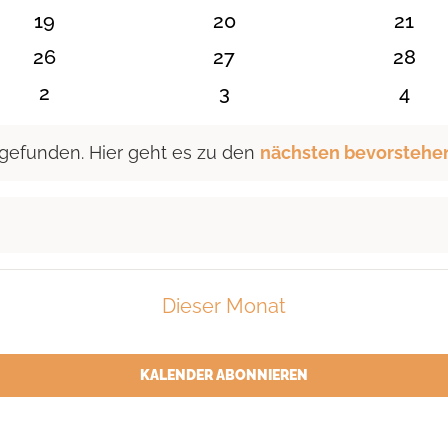
n
Veranstaltungen
Veranstaltungen
Veran
0
0
0
19
20
21
n
Veranstaltungen
Veranstaltungen
Veran
0
0
0
26
27
28
n
Veranstaltungen
Veranstaltungen
Veran
0
0
0
2
3
4
en
Veranstaltungen
Veranstaltungen
Vera
 gefunden. Hier geht es zu den
nächsten bevorstehe
Dieser Monat
KALENDER ABONNIEREN