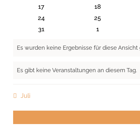
Veranstaltungen
Veranstaltunge
0
0
17
18
Veranstaltungen
Veranstaltunge
0
0
24
25
Veranstaltungen
Veranstaltunge
0
0
31
1
Veranstaltungen
Veranstaltung
Es wurden keine Ergebnisse für diese Ansicht
Hinweis
Es gibt keine Veranstaltungen an diesem Tag.
Hinweis
Juli