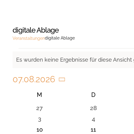
digitale Ablage
digitale Ablage
Veranstaltungen
Veranstaltungen
Es wurden keine Ergebnisse für diese Ansicht
Hinweis
07.08.2026
Datum
Kalender
M
MONTAG
D
DIENSTAG
wählen.
von
0
0
27
28
Veranstaltungen
Veranstaltungen
Veranstaltunge
0
0
3
4
Veranstaltungen
Veranstaltung
0
0
10
11