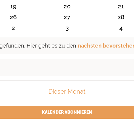
n
Veranstaltungen
Veranstaltungen
Veran
0
0
0
19
20
21
n
Veranstaltungen
Veranstaltungen
Veran
0
0
0
26
27
28
n
Veranstaltungen
Veranstaltungen
Veran
0
0
0
2
3
4
en
Veranstaltungen
Veranstaltungen
Vera
 gefunden. Hier geht es zu den
nächsten bevorstehe
Dieser Monat
KALENDER ABONNIEREN