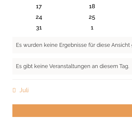
Veranstaltungen
Veranstaltunge
0
0
17
18
Veranstaltungen
Veranstaltunge
0
0
24
25
Veranstaltungen
Veranstaltunge
0
0
31
1
Veranstaltungen
Veranstaltung
Es wurden keine Ergebnisse für diese Ansicht
Hinweis
Es gibt keine Veranstaltungen an diesem Tag.
Hinweis
Juli