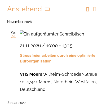
Veranstaltungen
Anstehend
Suche
Vera
Veranst
Liste
Ansi
Datum
Suche
Navi
wählen.
November 2026
und
Sa.
Ansicht
21
Navigat
21.11.2026 / 10:00
-
13:15
Stressfreier arbeiten durch eine optimierte
Büroorganisation
VHS Moers
Wilhelm-Schroeder-Straße
10, 47441 Moers, Nordrhein-Westfalen,
Deutschland
Januar 2027