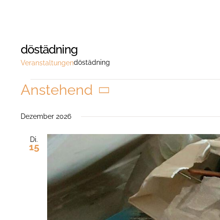
döstädning
döstädning
Veranstaltungen
Veranstaltungen
Anstehend
Datum
wählen.
Dezember 2026
Di.
15