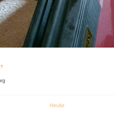
s?
urg
Heute