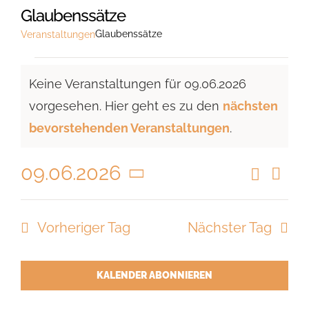
Glaubenssätze
Glaubenssätze
Veranstaltungen
Veranstaltungen
Keine Veranstaltungen für 09.06.2026
für
vorgesehen. Hier geht es zu den
nächsten
09.06.2026
Hinweis
bevorstehenden Veranstaltungen
.
09.06.2026
Suche
Vera
Veranst
Tag
Ansi
Datum
Suche
Navi
wählen.
Vorheriger Tag
Nächster Tag
und
Ansicht
Navigat
KALENDER ABONNIEREN