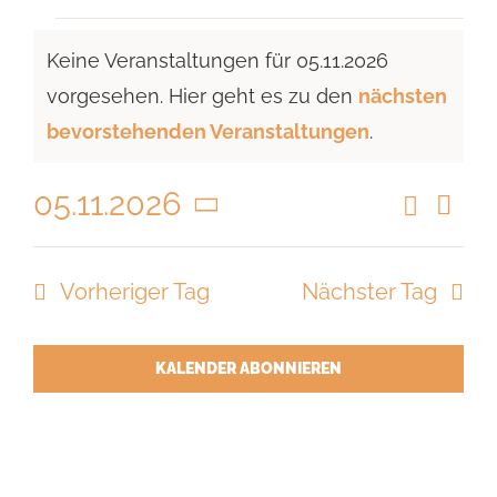
Veranstaltungen
Keine Veranstaltungen für 05.11.2026
für
vorgesehen. Hier geht es zu den
nächsten
05.11.2026
Hinweis
bevorstehenden Veranstaltungen
.
05.11.2026
Suche
Vera
Veranst
Tag
Ansi
Datum
Suche
Navi
wählen.
Vorheriger Tag
Nächster Tag
und
Ansicht
Navigat
KALENDER ABONNIEREN