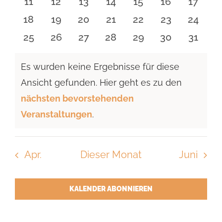
0
0
0
0
0
0
0
11
12
13
14
15
16
17
Veranstaltungen
Veranstaltungen
Veranstaltungen
Veranstaltungen
Veranstaltungen
Veranstaltu
Verans
0
0
0
0
0
0
0
18
19
20
21
22
23
24
Veranstaltungen
Veranstaltungen
Veranstaltungen
Veranstaltungen
Veranstaltungen
Veranstaltun
Verans
0
0
0
0
0
0
0
25
26
27
28
29
30
31
Veranstaltungen
Veranstaltungen
Veranstaltungen
Veranstaltungen
Veranstaltungen
Veranstaltun
Verans
Es wurden keine Ergebnisse für diese
Ansicht gefunden. Hier geht es zu den
Hinweis
nächsten bevorstehenden
Veranstaltungen
.
Apr.
Dieser Monat
Juni
KALENDER ABONNIEREN