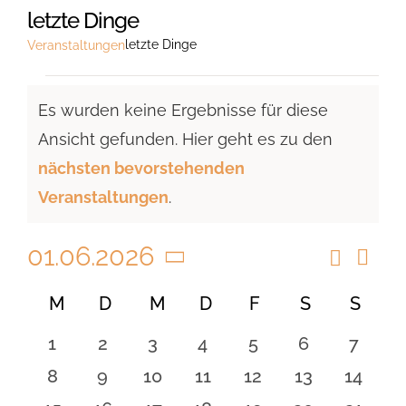
letzte Dinge
letzte Dinge
Veranstaltungen
Veranstaltungen
Es wurden keine Ergebnisse für diese
Ansicht gefunden. Hier geht es zu den
Hinweis
nächsten bevorstehenden
Veranstaltungen
.
01.06.2026
Suche
Vera
Veranst
Monat
Ansi
Datum
Suche
Kalender
M
MONTAG
D
DIENSTAG
M
MITTWOCH
D
DONNERSTAG
F
FREITAG
S
SAMSTAG
S
SON
Navi
wählen.
und
von
0
0
0
0
0
0
0
1
2
3
4
5
6
7
Ansicht
Veranstaltungen
Veranstaltungen
Veranstaltungen
Veranstaltungen
Veranstaltungen
Veranstaltungen
Veranstaltu
Verans
0
0
0
0
0
0
0
8
9
10
11
12
13
14
Navigat
Veranstaltungen
Veranstaltungen
Veranstaltungen
Veranstaltungen
Veranstaltungen
Veranstaltu
Verans