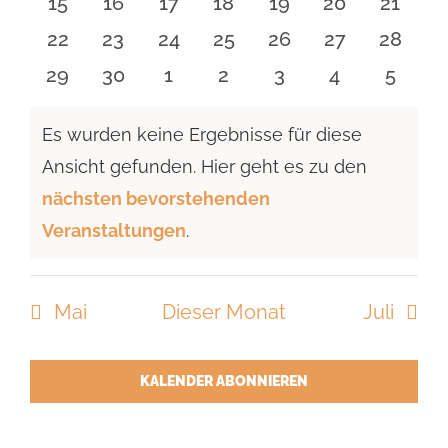
0
0
0
0
0
0
0
15
16
17
18
19
20
21
Veranstaltungen
Veranstaltungen
Veranstaltungen
Veranstaltungen
Veranstaltungen
Veranstaltun
Verans
0
0
0
0
0
0
0
22
23
24
25
26
27
28
Veranstaltungen
Veranstaltungen
Veranstaltungen
Veranstaltungen
Veranstaltungen
Veranstaltun
Verans
0
0
0
0
0
0
0
29
30
1
2
3
4
5
Veranstaltungen
Veranstaltungen
Veranstaltungen
Veranstaltungen
Veranstaltungen
Veranstaltu
Verans
Es wurden keine Ergebnisse für diese
Ansicht gefunden. Hier geht es zu den
Hinweis
nächsten bevorstehenden
Veranstaltungen
.
Mai
Dieser Monat
Juli
KALENDER ABONNIEREN