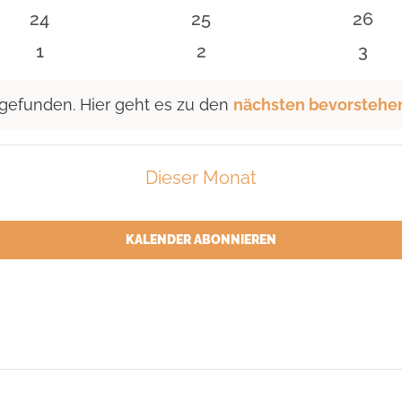
n
Veranstaltungen
Veranstaltungen
Veran
0
0
0
24
25
26
n
Veranstaltungen
Veranstaltungen
Veran
0
0
0
1
2
3
n
Veranstaltungen
Veranstaltungen
Vera
 gefunden. Hier geht es zu den
nächsten bevorstehe
Dieser Monat
KALENDER ABONNIEREN