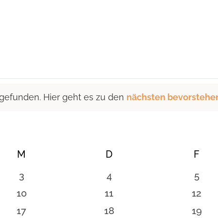
 gefunden. Hier geht es zu den
nächsten bevorstehe
M
MITTWOCH
D
DONNERSTAG
F
FRE
0
0
0
3
4
5
en
Veranstaltungen
Veranstaltungen
Vera
0
0
0
10
11
12
en
Veranstaltungen
Veranstaltungen
Veran
0
0
0
17
18
19