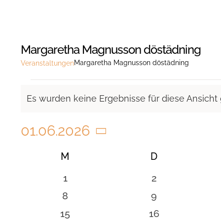
Margaretha Magnusson döstädning
Margaretha Magnusson döstädning
Veranstaltungen
Veranstaltungen
Es wurden keine Ergebnisse für diese Ansicht
Hinweis
01.06.2026
Datum
Kalender
M
MONTAG
D
DIENSTAG
wählen.
von
0
0
1
2
Veranstaltungen
Veranstaltungen
Veranstaltung
0
0
8
9
Veranstaltungen
Veranstaltung
0
0
15
16