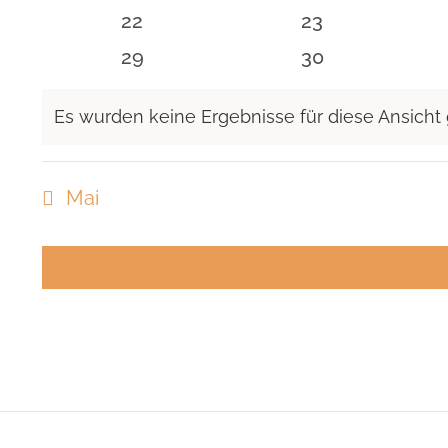
Veranstaltungen
Veranstaltunge
0
0
22
23
Veranstaltungen
Veranstaltunge
0
0
29
30
Veranstaltungen
Veranstaltunge
Es wurden keine Ergebnisse für diese Ansicht
Hinweis
Mai