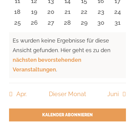
0
0
0
0
0
0
0
11
12
13
14
15
16
17
Veranstaltungen
Veranstaltungen
Veranstaltungen
Veranstaltungen
Veranstaltungen
Veranstaltu
Verans
0
0
0
0
0
0
0
18
19
20
21
22
23
24
Veranstaltungen
Veranstaltungen
Veranstaltungen
Veranstaltungen
Veranstaltungen
Veranstaltun
Verans
0
0
0
0
0
0
0
25
26
27
28
29
30
31
Veranstaltungen
Veranstaltungen
Veranstaltungen
Veranstaltungen
Veranstaltungen
Veranstaltun
Verans
Es wurden keine Ergebnisse für diese
Ansicht gefunden. Hier geht es zu den
Hinweis
nächsten bevorstehenden
Veranstaltungen
.
Apr.
Dieser Monat
Juni
KALENDER ABONNIEREN