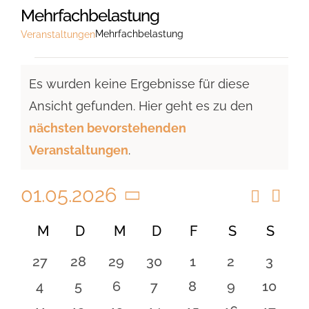
Mehrfachbelastung
Mehrfachbelastung
Veranstaltungen
Veranstaltungen
Es wurden keine Ergebnisse für diese
Ansicht gefunden. Hier geht es zu den
Hinweis
nächsten bevorstehenden
Veranstaltungen
.
01.05.2026
Suche
Vera
Veranst
Monat
Ansi
Datum
Suche
Kalender
M
MONTAG
D
DIENSTAG
M
MITTWOCH
D
DONNERSTAG
F
FREITAG
S
SAMSTAG
S
SON
Navi
wählen.
und
von
0
0
0
0
0
0
0
27
28
29
30
1
2
3
Ansicht
Veranstaltungen
Veranstaltungen
Veranstaltungen
Veranstaltungen
Veranstaltungen
Veranstaltungen
Veranstaltu
Verans
0
0
0
0
0
0
0
4
5
6
7
8
9
10
Navigat
Veranstaltungen
Veranstaltungen
Veranstaltungen
Veranstaltungen
Veranstaltungen
Veranstaltu
Verans