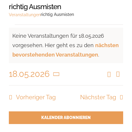
richtig Ausmisten
richtig Ausmisten
Veranstaltungen
Veranstaltungen
Keine Veranstaltungen für 18.05.2026
für
vorgesehen. Hier geht es zu den
nächsten
18.05.2026
Hinweis
bevorstehenden Veranstaltungen
.
18.05.2026
Suche
Vera
Veranst
Tag
Ansi
Datum
Suche
Navi
wählen.
Vorheriger Tag
Nächster Tag
und
Ansicht
Navigat
KALENDER ABONNIEREN