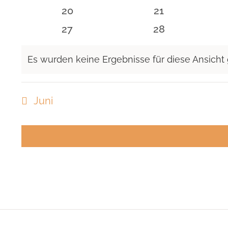
Veranstaltungen
Veranstaltunge
0
0
20
21
Veranstaltungen
Veranstaltunge
0
0
27
28
Veranstaltungen
Veranstaltunge
Es wurden keine Ergebnisse für diese Ansicht
Hinweis
Juni