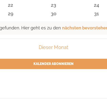
n
Veranstaltungen
Veranstaltungen
Veran
0
0
0
22
23
24
n
Veranstaltungen
Veranstaltungen
Veran
0
0
0
29
30
31
n
Veranstaltungen
Veranstaltungen
Veran
 gefunden. Hier geht es zu den
nächsten bevorstehe
Dieser Monat
KALENDER ABONNIEREN