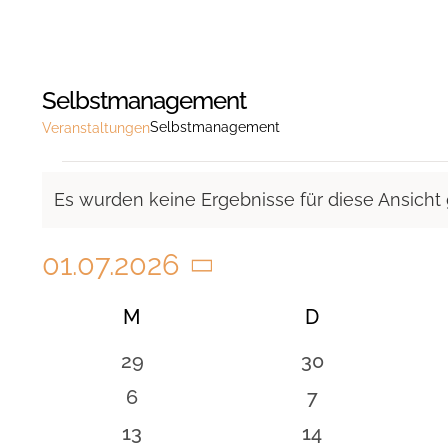
Selbstmanagement
Selbstmanagement
Veranstaltungen
Veranstaltungen
Es wurden keine Ergebnisse für diese Ansicht
Hinweis
01.07.2026
Datum
Kalender
M
MONTAG
D
DIENSTAG
wählen.
von
0
0
29
30
Veranstaltungen
Veranstaltungen
Veranstaltunge
0
0
6
7
Veranstaltungen
Veranstaltung
0
0
13
14