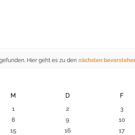
 gefunden. Hier geht es zu den
nächsten bevorstehe
M
MITTWOCH
D
DONNERSTAG
F
FRE
0
0
0
1
2
3
n
Veranstaltungen
Veranstaltungen
Vera
0
0
0
8
9
10
en
Veranstaltungen
Veranstaltungen
Veran
0
0
0
15
16
17