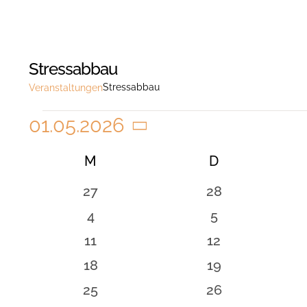
Stressabbau
Stressabbau
Veranstaltungen
Veranstaltungen
01.05.2026
Datum
Kalender
M
MONTAG
D
DIENSTAG
wählen.
von
0
0
27
28
Veranstaltungen
Veranstaltungen
Veranstaltunge
0
0
4
5
Veranstaltungen
Veranstaltung
0
0
11
12
Veranstaltungen
Veranstaltunge
0
0
18
19
Veranstaltungen
Veranstaltunge
0
0
25
26