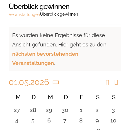
Überblick gewinnen
Überblick gewinnen
Veranstaltungen
Veranstaltungen
Es wurden keine Ergebnisse für diese
Ansicht gefunden. Hier geht es zu den
Hinweis
nächsten bevorstehenden
Veranstaltungen
.
01.05.2026
Suche
Vera
Veranst
Monat
Ansi
Datum
Suche
Kalender
M
MONTAG
D
DIENSTAG
M
MITTWOCH
D
DONNERSTAG
F
FREITAG
S
SAMSTAG
S
SON
Navi
wählen.
und
von
0
0
0
0
0
0
0
27
28
29
30
1
2
3
Ansicht
Veranstaltungen
Veranstaltungen
Veranstaltungen
Veranstaltungen
Veranstaltungen
Veranstaltungen
Veranstaltu
Verans
0
0
0
0
0
0
0
4
5
6
7
8
9
10
Navigat
Veranstaltungen
Veranstaltungen
Veranstaltungen
Veranstaltungen
Veranstaltungen
Veranstaltu
Verans