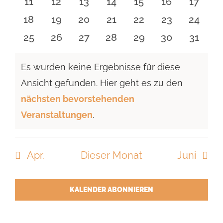
0
0
0
0
0
0
0
11
12
13
14
15
16
17
Veranstaltungen
Veranstaltungen
Veranstaltungen
Veranstaltungen
Veranstaltungen
Veranstaltu
Verans
0
0
0
0
0
0
0
18
19
20
21
22
23
24
Veranstaltungen
Veranstaltungen
Veranstaltungen
Veranstaltungen
Veranstaltungen
Veranstaltun
Verans
0
0
0
0
0
0
0
25
26
27
28
29
30
31
Veranstaltungen
Veranstaltungen
Veranstaltungen
Veranstaltungen
Veranstaltungen
Veranstaltun
Verans
Es wurden keine Ergebnisse für diese
Ansicht gefunden. Hier geht es zu den
Hinweis
nächsten bevorstehenden
Veranstaltungen
.
Apr.
Dieser Monat
Juni
KALENDER ABONNIEREN