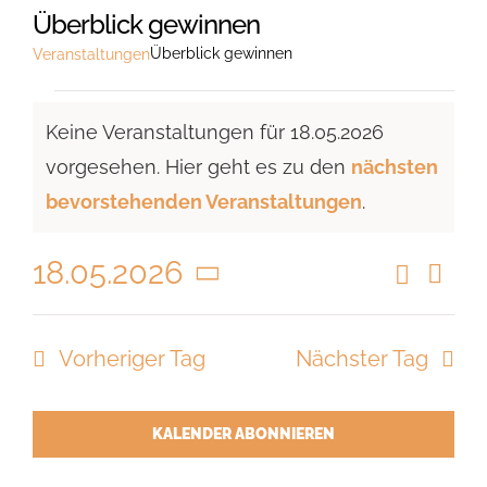
Überblick gewinnen
Überblick gewinnen
Veranstaltungen
Veranstaltungen
Keine Veranstaltungen für 18.05.2026
für
vorgesehen. Hier geht es zu den
nächsten
18.05.2026
Hinweis
bevorstehenden Veranstaltungen
.
18.05.2026
Suche
Vera
Veranst
Tag
Ansi
Datum
Suche
Navi
wählen.
Vorheriger Tag
Nächster Tag
und
Ansicht
Navigat
KALENDER ABONNIEREN