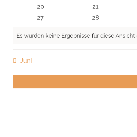
Veranstaltungen
Veranstaltunge
0
0
20
21
Veranstaltungen
Veranstaltunge
0
0
27
28
Veranstaltungen
Veranstaltunge
Es wurden keine Ergebnisse für diese Ansicht
Hinweis
Juni