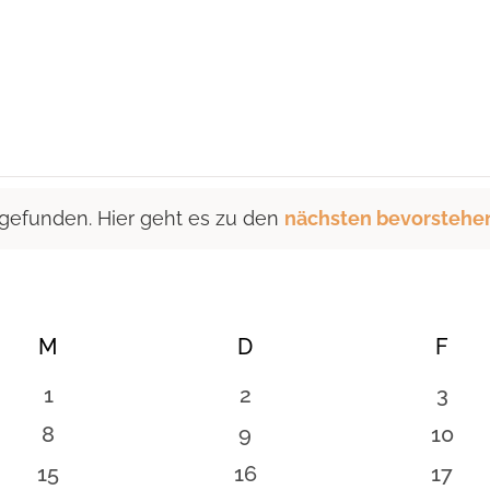
 gefunden. Hier geht es zu den
nächsten bevorstehe
M
MITTWOCH
D
DONNERSTAG
F
FRE
0
0
0
1
2
3
n
Veranstaltungen
Veranstaltungen
Vera
0
0
0
8
9
10
en
Veranstaltungen
Veranstaltungen
Veran
0
0
0
15
16
17