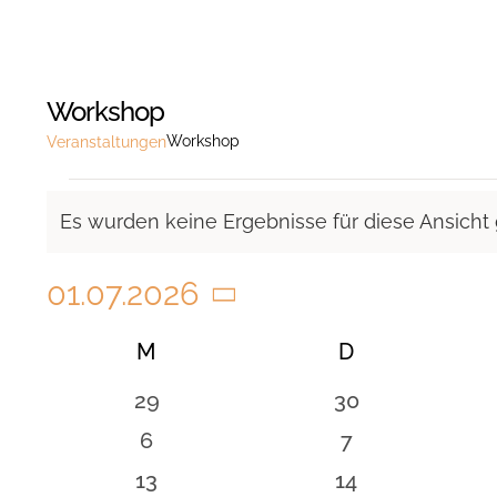
Workshop
Workshop
Veranstaltungen
Veranstaltungen
Es wurden keine Ergebnisse für diese Ansicht
Hinweis
01.07.2026
Datum
Kalender
M
MONTAG
D
DIENSTAG
wählen.
von
0
0
29
30
Veranstaltungen
Veranstaltungen
Veranstaltunge
0
0
6
7
Veranstaltungen
Veranstaltung
0
0
13
14