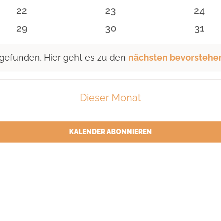
n
Veranstaltungen
Veranstaltungen
Veran
0
0
0
22
23
24
n
Veranstaltungen
Veranstaltungen
Veran
0
0
0
29
30
31
n
Veranstaltungen
Veranstaltungen
Veran
 gefunden. Hier geht es zu den
nächsten bevorstehe
Dieser Monat
KALENDER ABONNIEREN