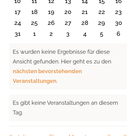
0
0
0
0
0
0
0
10
11
12
13
14
15
16
Veranstaltungen
Veranstaltungen
Veranstaltungen
Veranstaltungen
Veranstaltungen
Veranstaltu
Verans
0
0
0
0
0
0
0
17
18
19
20
21
22
23
Veranstaltungen
Veranstaltungen
Veranstaltungen
Veranstaltungen
Veranstaltungen
Veranstaltun
Verans
0
0
0
0
0
0
0
24
25
26
27
28
29
30
Veranstaltungen
Veranstaltungen
Veranstaltungen
Veranstaltungen
Veranstaltungen
Veranstaltun
Verans
0
0
0
0
0
0
0
31
1
2
3
4
5
6
Veranstaltungen
Veranstaltungen
Veranstaltungen
Veranstaltungen
Veranstaltungen
Veranstaltu
Verans
Es wurden keine Ergebnisse für diese
Ansicht gefunden. Hier geht es zu den
Hinweis
nächsten bevorstehenden
Veranstaltungen
.
Es gibt keine Veranstaltungen an diesem
Hinweis
Tag.