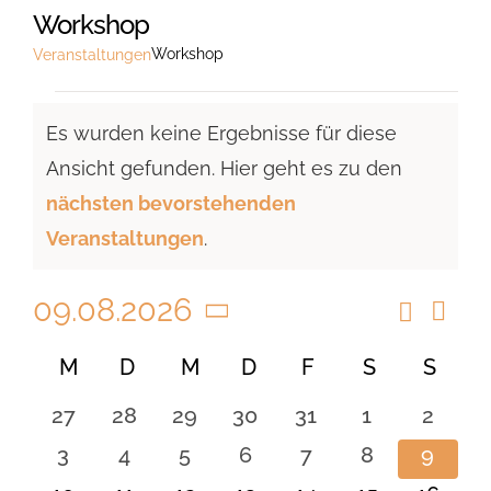
Workshop
Workshop
Veranstaltungen
Veranstaltungen
Es wurden keine Ergebnisse für diese
Ansicht gefunden. Hier geht es zu den
Hinweis
nächsten bevorstehenden
Veranstaltungen
.
09.08.2026
Suche
Vera
Veranst
Monat
Ansi
Datum
Suche
Kalender
M
MONTAG
D
DIENSTAG
M
MITTWOCH
D
DONNERSTAG
F
FREITAG
S
SAMSTAG
S
SON
Navi
wählen.
und
von
0
0
0
0
0
0
0
27
28
29
30
31
1
2
Ansicht
Veranstaltungen
Veranstaltungen
Veranstaltungen
Veranstaltungen
Veranstaltungen
Veranstaltungen
Veranstaltu
Verans
0
0
0
0
0
0
0
3
4
5
6
7
8
9
Navigat
Veranstaltungen
Veranstaltungen
Veranstaltungen
Veranstaltungen
Veranstaltungen
Veranstaltu
Verans