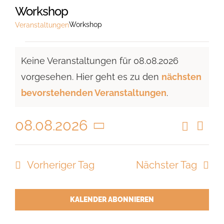
Workshop
Workshop
Veranstaltungen
Veranstaltungen
Keine Veranstaltungen für 08.08.2026
für
vorgesehen. Hier geht es zu den
nächsten
08.08.2026
Hinweis
bevorstehenden Veranstaltungen
.
08.08.2026
Suche
Vera
Veranst
Tag
Ansi
Datum
Suche
Navi
wählen.
Vorheriger Tag
Nächster Tag
und
Ansicht
Navigat
KALENDER ABONNIEREN