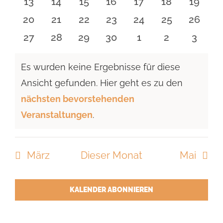
0
0
0
0
0
0
0
13
14
15
16
17
18
19
Veranstaltungen
Veranstaltungen
Veranstaltungen
Veranstaltungen
Veranstaltungen
Veranstaltu
Verans
0
0
0
0
0
0
0
20
21
22
23
24
25
26
Veranstaltungen
Veranstaltungen
Veranstaltungen
Veranstaltungen
Veranstaltungen
Veranstaltun
Verans
0
0
0
0
0
0
0
27
28
29
30
1
2
3
Veranstaltungen
Veranstaltungen
Veranstaltungen
Veranstaltungen
Veranstaltungen
Veranstaltu
Verans
Es wurden keine Ergebnisse für diese
Ansicht gefunden. Hier geht es zu den
Hinweis
nächsten bevorstehenden
Veranstaltungen
.
März
Dieser Monat
Mai
KALENDER ABONNIEREN