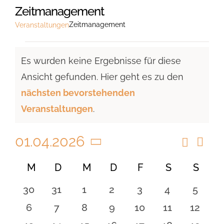
Zeitmanagement
Zeitmanagement
Veranstaltungen
Veranstaltungen
Es wurden keine Ergebnisse für diese
Ansicht gefunden. Hier geht es zu den
Hinweis
nächsten bevorstehenden
Veranstaltungen
.
01.04.2026
Suche
Vera
Veranst
Monat
Ansi
Datum
Suche
Kalender
M
MONTAG
D
DIENSTAG
M
MITTWOCH
D
DONNERSTAG
F
FREITAG
S
SAMSTAG
S
SON
Navi
wählen.
und
von
0
0
0
0
0
0
0
30
31
1
2
3
4
5
Ansicht
Veranstaltungen
Veranstaltungen
Veranstaltungen
Veranstaltungen
Veranstaltungen
Veranstaltungen
Veranstaltu
Verans
0
0
0
0
0
0
0
6
7
8
9
10
11
12
Navigat
Veranstaltungen
Veranstaltungen
Veranstaltungen
Veranstaltungen
Veranstaltungen
Veranstaltu
Verans