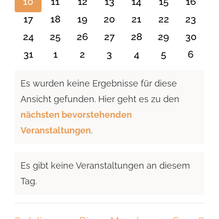
0
0
0
0
0
0
0
10
11
12
13
14
15
16
Veranstaltungen
Veranstaltungen
Veranstaltungen
Veranstaltungen
Veranstaltungen
Veranstaltu
Verans
0
0
0
0
0
0
0
17
18
19
20
21
22
23
Veranstaltungen
Veranstaltungen
Veranstaltungen
Veranstaltungen
Veranstaltungen
Veranstaltun
Verans
0
0
0
0
0
0
0
24
25
26
27
28
29
30
Veranstaltungen
Veranstaltungen
Veranstaltungen
Veranstaltungen
Veranstaltungen
Veranstaltun
Verans
0
0
0
0
0
0
0
31
1
2
3
4
5
6
Veranstaltungen
Veranstaltungen
Veranstaltungen
Veranstaltungen
Veranstaltungen
Veranstaltu
Verans
Es wurden keine Ergebnisse für diese
Ansicht gefunden. Hier geht es zu den
Hinweis
nächsten bevorstehenden
Veranstaltungen
.
Es gibt keine Veranstaltungen an diesem
Hinweis
Tag.