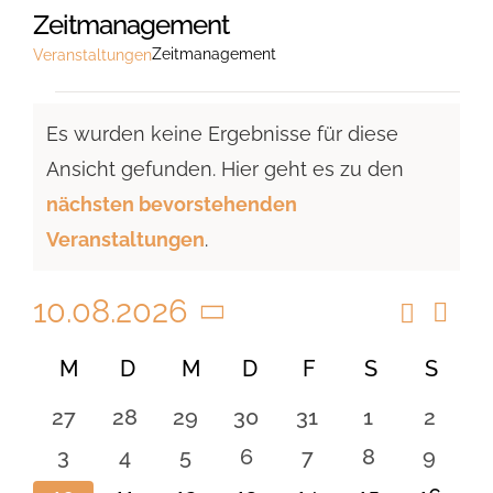
Zeitmanagement
Zeitmanagement
Veranstaltungen
Veranstaltungen
Es wurden keine Ergebnisse für diese
Ansicht gefunden. Hier geht es zu den
Hinweis
nächsten bevorstehenden
Veranstaltungen
.
10.08.2026
Suche
Vera
Veranst
Monat
Ansi
Datum
Suche
Kalender
M
MONTAG
D
DIENSTAG
M
MITTWOCH
D
DONNERSTAG
F
FREITAG
S
SAMSTAG
S
SON
Navi
wählen.
und
von
0
0
0
0
0
0
0
27
28
29
30
31
1
2
Ansicht
Veranstaltungen
Veranstaltungen
Veranstaltungen
Veranstaltungen
Veranstaltungen
Veranstaltungen
Veranstaltu
Verans
0
0
0
0
0
0
0
3
4
5
6
7
8
9
Navigat
Veranstaltungen
Veranstaltungen
Veranstaltungen
Veranstaltungen
Veranstaltungen
Veranstaltu
Verans