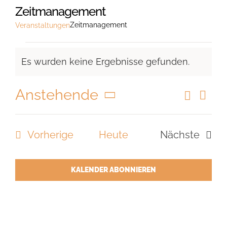
Zeitmanagement
Zeitmanagement
Veranstaltungen
Veranstaltungen
Es wurden keine Ergebnisse gefunden.
Hinweis
Anstehende
Suche
Vera
Veranst
Liste
Ansi
Datum
Suche
Navi
wählen.
Veranstaltungen
Vorherige
Heute
Nächste
und
Veranstal
Ansicht
Navigat
KALENDER ABONNIEREN