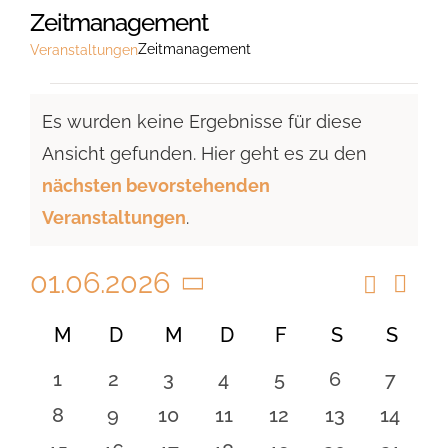
Zeitmanagement
Zeitmanagement
Veranstaltungen
Veranstaltungen
Es wurden keine Ergebnisse für diese
Ansicht gefunden. Hier geht es zu den
Hinweis
nächsten bevorstehenden
Veranstaltungen
.
01.06.2026
Suche
Vera
Veranst
Monat
Ansi
Datum
Suche
Kalender
M
MONTAG
D
DIENSTAG
M
MITTWOCH
D
DONNERSTAG
F
FREITAG
S
SAMSTAG
S
SON
Navi
wählen.
und
von
0
0
0
0
0
0
0
1
2
3
4
5
6
7
Ansicht
Veranstaltungen
Veranstaltungen
Veranstaltungen
Veranstaltungen
Veranstaltungen
Veranstaltungen
Veranstaltu
Verans
0
0
0
0
0
0
0
8
9
10
11
12
13
14
Navigat
Veranstaltungen
Veranstaltungen
Veranstaltungen
Veranstaltungen
Veranstaltungen
Veranstaltu
Verans