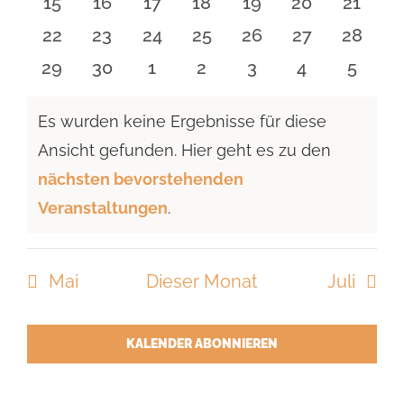
0
0
0
0
0
0
0
15
16
17
18
19
20
21
Veranstaltungen
Veranstaltungen
Veranstaltungen
Veranstaltungen
Veranstaltungen
Veranstaltun
Verans
0
0
0
0
0
0
0
22
23
24
25
26
27
28
Veranstaltungen
Veranstaltungen
Veranstaltungen
Veranstaltungen
Veranstaltungen
Veranstaltun
Verans
0
0
0
0
0
0
0
29
30
1
2
3
4
5
Veranstaltungen
Veranstaltungen
Veranstaltungen
Veranstaltungen
Veranstaltungen
Veranstaltu
Verans
Es wurden keine Ergebnisse für diese
Ansicht gefunden. Hier geht es zu den
Hinweis
nächsten bevorstehenden
Veranstaltungen
.
Mai
Dieser Monat
Juli
KALENDER ABONNIEREN